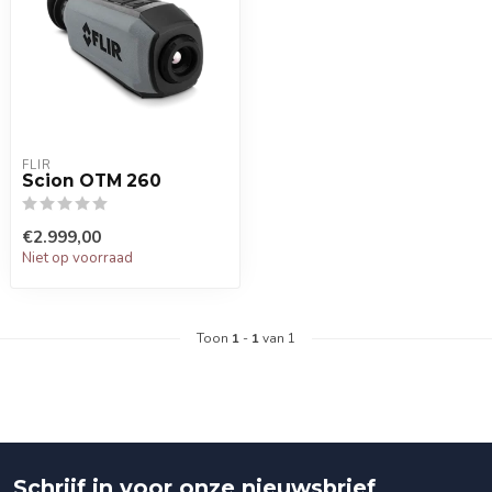
FLIR
Scion OTM 260
€2.999,00
Niet op voorraad
Toon
1
-
1
van 1
Schrijf in voor onze nieuwsbrief