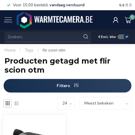
Voor 15:00 besteld,
vandaag verstuurd
Gratis 
5.0
/5.0
0
MENU
€
Excl. btw
Home
/
Tags
/
flir scion otm
Producten getagd met flir
scion otm
Filters