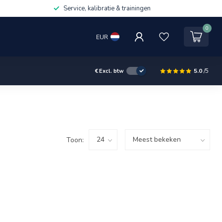
Service, kalibratie & trainingen
0
EUR
5.0
/5
€
Excl. btw
Toon: