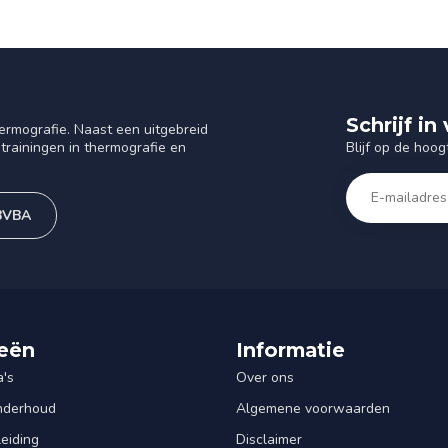
Schrijf i
ermografie. Naast een uitgebreid
Blijf op de hoog
trainingen in thermografie en
 BVBA
eën
Informatie
's
Over ons
Onderhoud
Algemene voorwaarden
leiding
Disclaimer