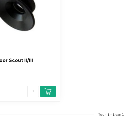
or Scout II/III
Toon
1
-
1
van 1