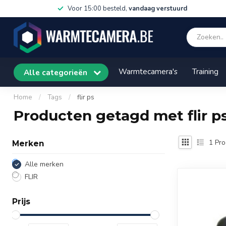
Voor 15:00 besteld,
vandaag verstuurd
Warmtecamera's
Training
Alle categorieën
Home
/
Tags
/
flir ps
Producten getagd met flir p
1
Pro
Merken
Alle merken
FLIR
Prijs