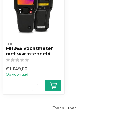
FLIR
MR265 Vochtmeter
met warmtebeeld
€1.049,00
Op voorraad
Toon
1
-
1
van 1