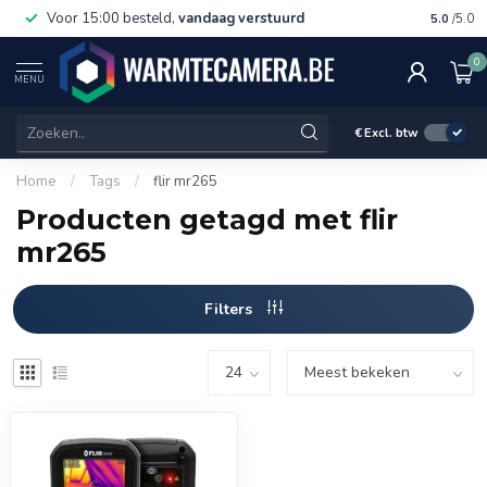
Voor 15:00 besteld,
vandaag verstuurd
Gratis 
5.0
/5.0
0
MENU
€
Excl. btw
Home
/
Tags
/
flir mr265
Producten getagd met flir
mr265
Filters