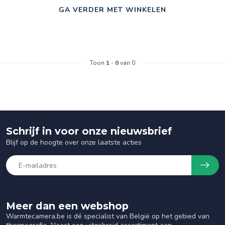
GA VERDER MET WINKELEN
Toon
1
-
0
van 0
Schrijf in voor onze nieuwsbrief
Blijf op de hoogte over onze laatste acties
Meer dan een webshop
Warmtecamera.be is dé specialist van België op het gebied van