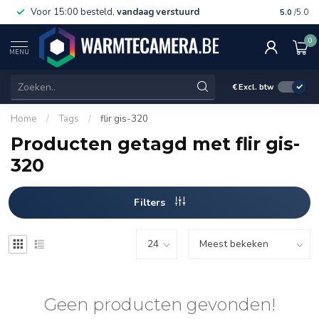
Voor 15:00 besteld,
vandaag verstuurd
Gratis 
5.0
/5.0
0
MENU
€
Excl. btw
Home
/
Tags
/
flir gis-320
Producten getagd met flir gis-
320
Filters
Geen producten gevonden!