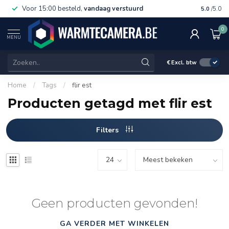
Voor 15:00 besteld,
vandaag verstuurd
Gratis 
5.0
/5.0
0
MENU
€
Excl. btw
Home
/
Tags
/
flir est
Producten getagd met flir est
Filters
Geen producten gevonden!
GA VERDER MET WINKELEN