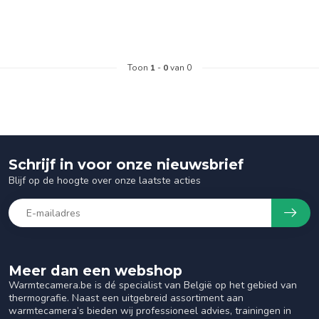
Toon
1
-
0
van 0
Schrijf in voor onze nieuwsbrief
Blijf op de hoogte over onze laatste acties
Meer dan een webshop
Warmtecamera.be is dé specialist van België op het gebied van
thermografie. Naast een uitgebreid assortiment aan
warmtecamera’s bieden wij professioneel advies, trainingen in