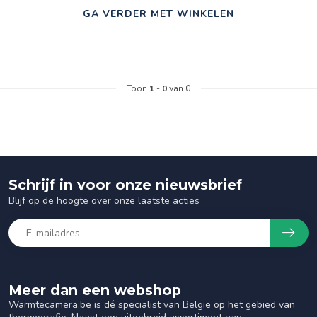
GA VERDER MET WINKELEN
Toon
1
-
0
van 0
Schrijf in voor onze nieuwsbrief
Blijf op de hoogte over onze laatste acties
Meer dan een webshop
Warmtecamera.be is dé specialist van België op het gebied van