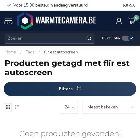
Voor 15:00 besteld,
vandaag verstuurd
Gratis 
5.0
/5.0
0
MENU
€
Excl. btw
Home
/
Tags
/
flir est autoscreen
Producten getagd met flir est
autoscreen
Filters
Geen producten gevonden!