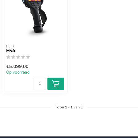
FLIR
E54
€5.099,00
Op voorraad
Toon
1
-
1
van 1