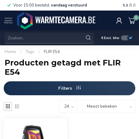
Voor 15:00 besteld,
vandaag verstuurd
Gratis 
5.0
/5.0
0
MENU
€
Excl. btw
Home
/
Tags
/
FLIR E54
Producten getagd met FLIR
E54
Filters