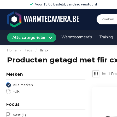
Voor 15:00 besteld,
vandaag verstuurd
Warmtecamera's
Training
Alle categorieën
Home
/
Tags
/
flir cx
Producten getagd met flir c
1
Pro
Merken
Alle merken
FLIR
Focus
Vast
(1)