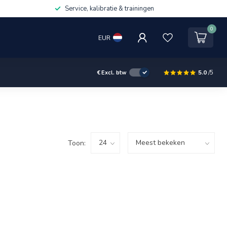
Service, kalibratie & trainingen
0
EUR
5.0
/5
€
Excl. btw
Toon: