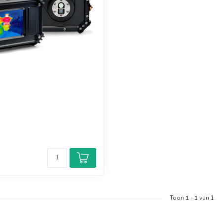
Toon
1
-
1
van 1