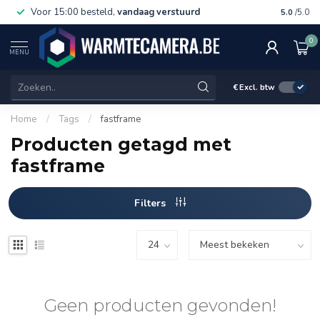
Voor 15:00 besteld,
vandaag verstuurd
Gratis 
5.0
/5.0
0
MENU
€
Excl. btw
Home
/
Tags
/
fastframe
Producten getagd met
fastframe
Filters
Geen producten gevonden!