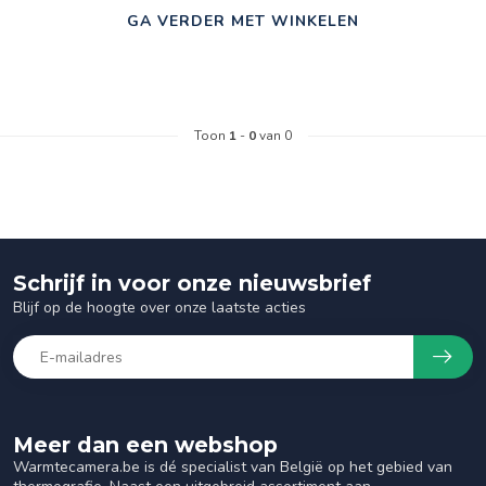
GA VERDER MET WINKELEN
Toon
1
-
0
van 0
Schrijf in voor onze nieuwsbrief
Blijf op de hoogte over onze laatste acties
Meer dan een webshop
Warmtecamera.be is dé specialist van België op het gebied van