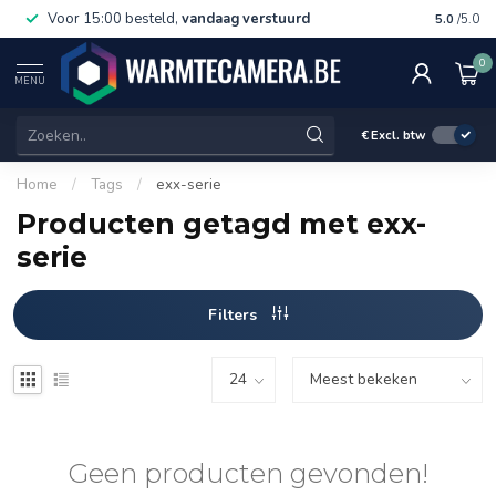
Voor 15:00 besteld,
vandaag verstuurd
Gratis 
5.0
/5.0
0
MENU
€
Excl. btw
Home
/
Tags
/
exx-serie
Producten getagd met exx-
serie
Filters
Geen producten gevonden!