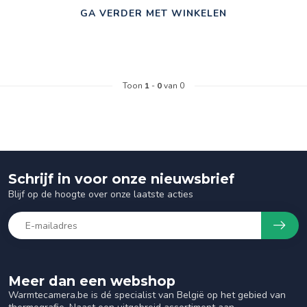
GA VERDER MET WINKELEN
Toon
1
-
0
van 0
Schrijf in voor onze nieuwsbrief
Blijf op de hoogte over onze laatste acties
Meer dan een webshop
Warmtecamera.be is dé specialist van België op het gebied van