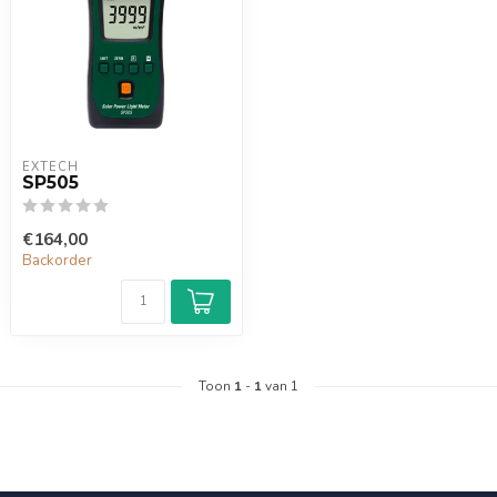
EXTECH
SP505
€164,00
Backorder
Toon
1
-
1
van 1