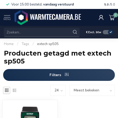
Voor 15:00 besteld,
vandaag verstuurd
Gratis 
5.0
/5.0
0
MENU
€
Excl. btw
Home
/
Tags
/
extech sp505
Producten getagd met extech
sp505
Filters