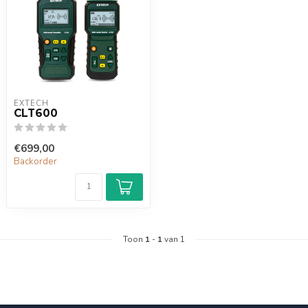
EXTECH
CLT600
€699,00
Backorder
Toon
1
-
1
van 1