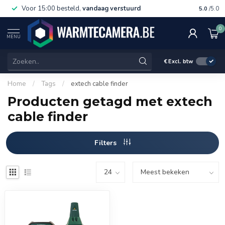
Voor 15:00 besteld,
vandaag verstuurd
Gratis 
5.0
/5.0
0
MENU
€
Excl. btw
Home
/
Tags
/
extech cable finder
Producten getagd met extech
cable finder
Filters