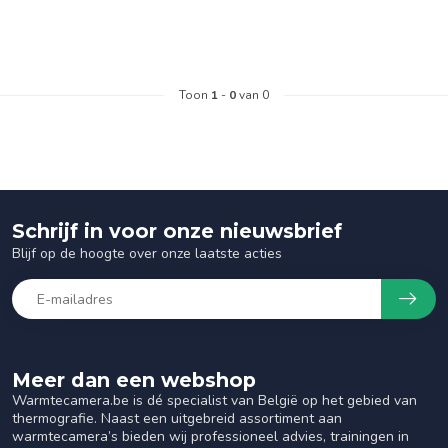
Toon
1
-
0
van 0
Schrijf in voor onze nieuwsbrief
Blijf op de hoogte over onze laatste acties
Meer dan een webshop
Warmtecamera.be is dé specialist van België op het gebied van
thermografie. Naast een uitgebreid assortiment aan
warmtecamera’s bieden wij professioneel advies, trainingen in