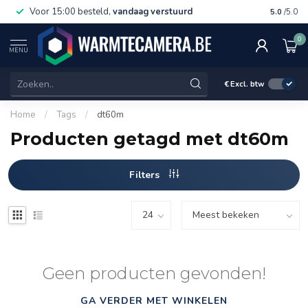
Voor 15:00 besteld,
vandaag verstuurd
Gratis 
5.0
/5.0
0
MENU
€
Excl. btw
Home
/
Tags
/
dt60m
Producten getagd met dt60m
Filters
Geen producten gevonden!
GA VERDER MET WINKELEN