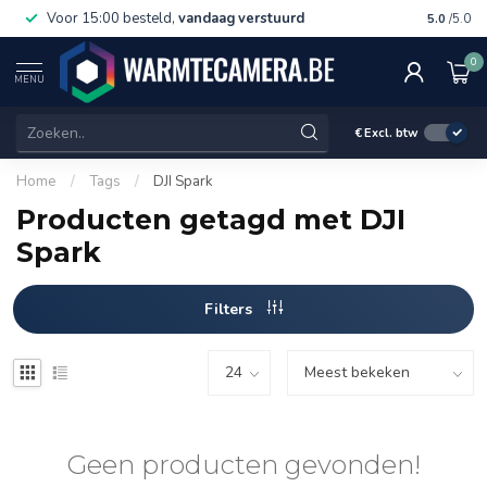
Voor 15:00 besteld,
vandaag verstuurd
Gratis 
5.0
/5.0
0
MENU
€
Excl. btw
Home
/
Tags
/
DJI Spark
Producten getagd met DJI
Spark
Filters
Geen producten gevonden!