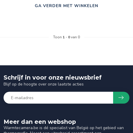
GA VERDER MET WINKELEN
Toon
1
-
0
van 0
Schrijf in voor onze nieuwsbrief
Blijf op de hoogte over onze laatste acties
Meer dan een webshop
Warmtecamera.be is dé specialist van België op het gebied van