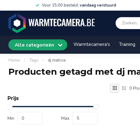
Voor 15:00 besteld,
vandaag verstuurd
Warmtecamera's
Training
Alle categorieën
Home
/
Tags
/
dj matrice
Producten getagd met dj ma
0
Pro
Prijs
Min
Max