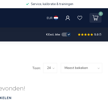
Service, kalibratie & trainingen
0
EUR
5.0
/5
€
Excl. btw
Toon:
evonden!
KELEN