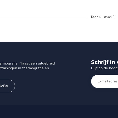
Toon
1
-
0
van 0
Schrijf i
ermografie. Naast een uitgebreid
Blijf op de hoog
trainingen in thermografie en
 BVBA