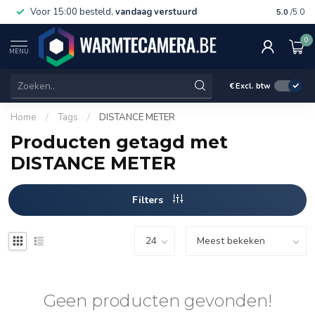
Voor 15:00 besteld,
vandaag verstuurd
Gratis 
5.0
/5.0
0
MENU
€
Excl. btw
Home
/
Tags
/
DISTANCE METER
Producten getagd met
DISTANCE METER
Filters
Geen producten gevonden!