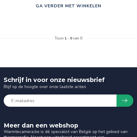
GA VERDER MET WINKELEN
Toon
1
-
0
van 0
Schrijf in voor onze nieuwsbrief
Blijf op de hoogte over onze laatste acties
Meer dan een webshop
Warmtecamera.be is dé specialist van België op het gebied van