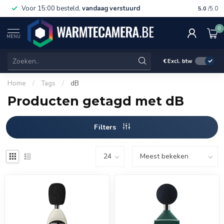
Voor 15:00 besteld,
vandaag verstuurd
Gratis 
5.0
/5.0
0
MENU
€
Excl. btw
Home
/
Tags
/
dB
Producten getagd met dB
Filters