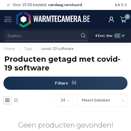
Voor 15:00 besteld,
vandaag verstuurd
Gratis 
5.0
/5.0
0
MENU
€
Excl. btw
Home
/
Tags
/
covid-19 software
Producten getagd met covid-
19 software
Filters
Geen producten gevonden!