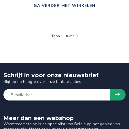
GA VERDER MET WINKELEN
Toon
1
-
0
van 0
Schrijf in voor onze nieuwsbrief
Blijf op de hoogte over onze laatste acties
Meer dan een webshop
Warmtecamera.be is dé specialist van België op het gebied van