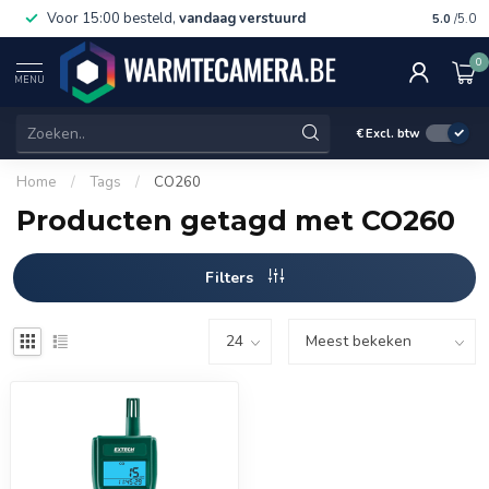
Voor 15:00 besteld,
vandaag verstuurd
Gratis 
5.0
/5.0
0
MENU
€
Excl. btw
Home
/
Tags
/
CO260
Producten getagd met CO260
Filters