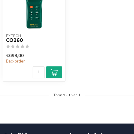
EXTECH
CO260
€699,00
Backorder
Toon
1
-
1
van 1