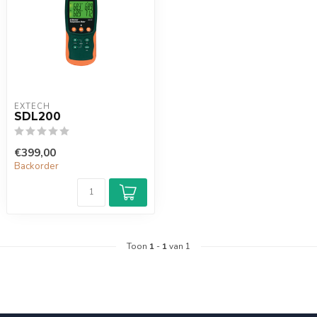
EXTECH
SDL200
€399,00
Backorder
Toon
1
-
1
van 1