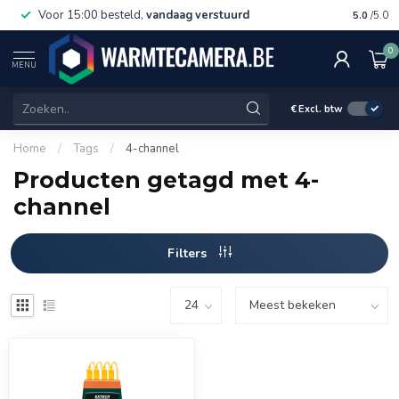
Voor 15:00 besteld,
vandaag verstuurd
Gratis 
5.0
/5.0
0
MENU
€
Excl. btw
Home
/
Tags
/
4-channel
Producten getagd met 4-
channel
Filters