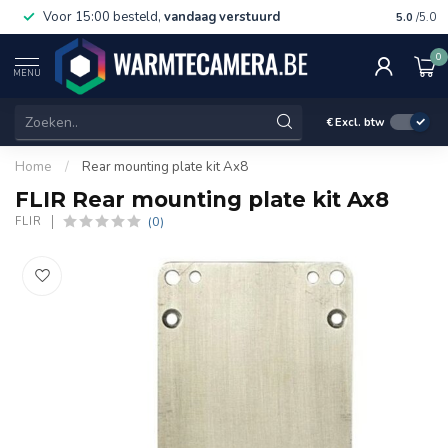
Voor 15:00 besteld,
vandaag verstuurd
Gratis 
5.0
/5.0
0
MENU
€
Excl. btw
Home
/
Rear mounting plate kit Ax8
FLIR Rear mounting plate kit Ax8
(0)
FLIR