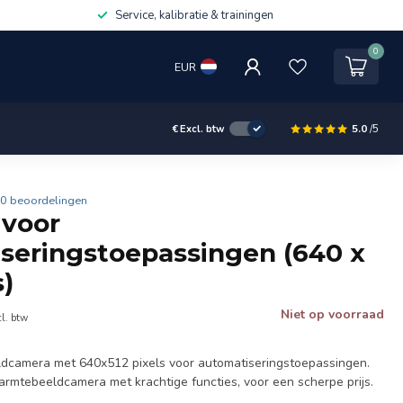
Service, kalibratie & trainingen
0
EUR
5.0
/5
€
Excl. btw
0 beoordelingen
 voor
seringstoepassingen (640 x
s)
Niet op voorraad
l. btw
dcamera met 640x512 pixels voor automatiseringstoepassingen.
mtebeeldcamera met krachtige functies, voor een scherpe prijs.