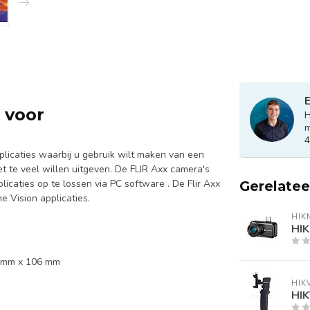
E
 voor
H
m
4
licaties waarbij u gebruik wilt maken van een
 te veel willen uitgeven. De FLIR Axx camera's
icaties op te lossen via PC software . De Flir Axx
Gerelate
e Vision applicaties.
HIK
HIK
3 mm x 106 mm
HIK
HIK