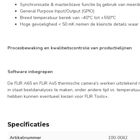
Synchronisatie & master/slave functie bij gebruik van meer
General Purpose Input/Output (GPIO)
Breed temperatuur bereik van –40°C tot +550°C
Hoge gevoeligheid < 50 mK nemen de kleinste details waar
Procesbewaking en kwaliteitscontrole van productielijnen
Software inbegrepen
De FLIR A65 en FLIR Ax5 thermische camera's werken uitstekend me
in staat beeldanalyses te maken, onder andere tijd vs. temperatuur
hebben kunnen eventueel kiezen voor FLIR Tools+.
Specificaties
Artikelnummer
100-0042