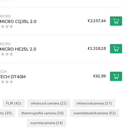
MICRO
€2.107,44
MICRO CQ35L 2.0
MICRO
€1.318,18
MICRO HE25L 2.0
ECH
€61,99
TECH DT40M
FLIR
(42)
infrarood camera
(22)
infraroodcamera
(27)
oto
(35)
thermografie camera
(26)
warmtebeeldcamera
(52)
warmtecamera
(24)