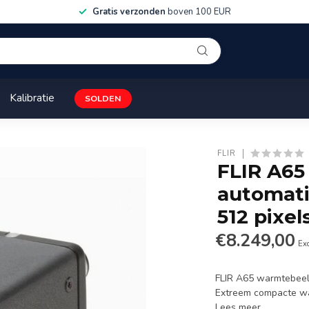
Gratis verzonden
boven 100 EUR
Kalibratie
SOLDEN
FLIR
FLIR A65
automati
512 pixel
€8.249,00
Exc
FLIR A65 warmtebeel
Extreem compacte war
Lees meer
.