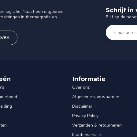
Schrijf i
ermografie. Naast een uitgebreid
Blijf op de hoog
trainingen in thermografie en
 BVBA
eën
Informatie
's
Over ons
Onderhoud
Algemene voorwaarden
leiding
Disclaimer
Privacy Policy
nten
Verzenden & retourneren
Klantenservice