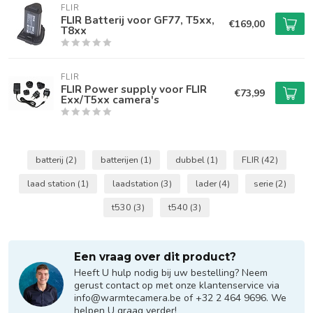
FLIR
FLIR Batterij voor GF77, T5xx,
€169,00
T8xx
FLIR
FLIR Power supply voor FLIR
€73,99
Exx/T5xx camera's
batterij
(2)
batterijen
(1)
dubbel
(1)
FLIR
(42)
laad station
(1)
laadstation
(3)
lader
(4)
serie
(2)
t530
(3)
t540
(3)
Een vraag over dit product?
Heeft U hulp nodig bij uw bestelling? Neem
gerust contact op met onze klantenservice via
info@warmtecamera.be
of +32 2 464 9696. We
helpen U graag verder!