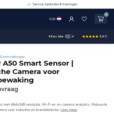
Service, kalibratie & trainingen
0
EUR
5.0
/5
€
Excl. btw
0 beoordelingen
R A50 Smart Sensor |
che Camera voor
ebewaking
nvraag
r met 464x348 resolutie, Wi-Fi en on-camera analytics. Robuuste
era voor industrie en branddetectie.
Lees meer
.