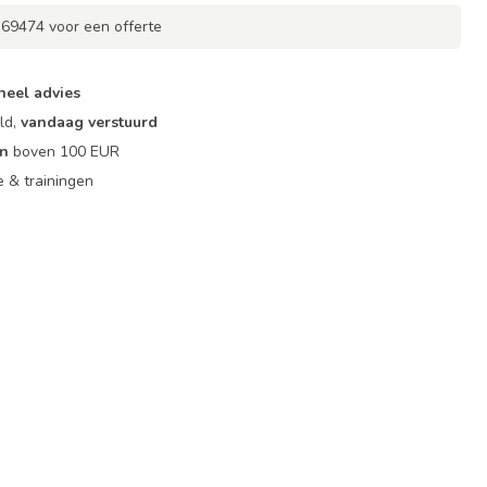
369474 voor een offerte
neel advies
ld,
vandaag verstuurd
en
boven 100 EUR
ie & trainingen