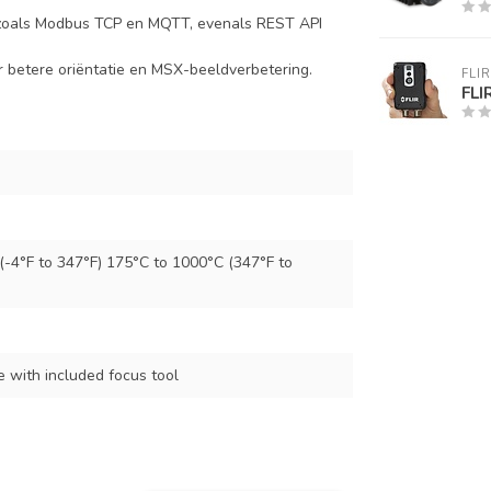
n zoals Modbus TCP en MQTT, evenals REST API
r betere oriëntatie en MSX-beeldverbetering.
FLIR
FLI
(-4°F to 347°F) 175°C to 1000°C (347°F to
e with included focus tool