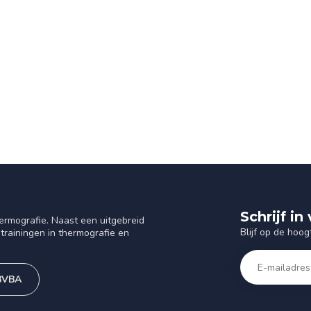
Schrijf i
ermografie. Naast een uitgebreid
Blijf op de hoog
trainingen in thermografie en
 BVBA