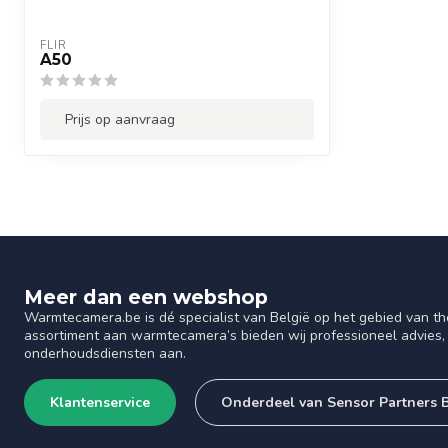
FLIR
A50
Prijs op aanvraag
Meer dan een webshop
Warmtecamera.be is dé specialist van België op het gebied van th
assortiment aan warmtecamera’s bieden wij professioneel advies, 
onderhoudsdiensten aan.
Klantenservice
Onderdeel van Sensor Partners