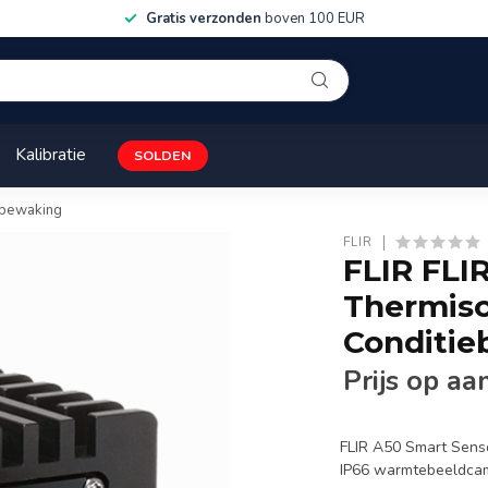
Gratis verzonden
boven 100 EUR
Kalibratie
SOLDEN
ebewaking
FLIR
FLIR FLI
Thermis
Conditi
Prijs op aa
FLIR A50 Smart Senso
IP66 warmtebeeldcam