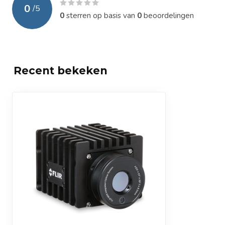
0
/
5
0
sterren op basis van
0
beoordelingen
Recent bekeken