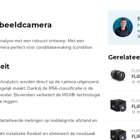
E
ebeeldcamera
H
m
4
nalyse met een robuust ontwerp. Met een
amera perfect voor conditiebewaking (condition
Gerelate
eit
FLIR
FLI
 Analytics worden direct op de camera uitgevoerd,
lijk maakt. Dankzij de IP66-classificatie is de
 water. Bovendien verbetert de MSX®-technologie
te leggen.
FLIR
FLI
detailleerde metingen op middelgrote afstand en
FLIR
kt installatie flexibel en elimineert de noodzaak
FLI