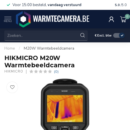
Voor 15:00 besteld,
vandaag verstuurd
Gratis 
5.0
/5.0
0
MENU
€
Excl. btw
Home
/
M20W Warmtebeeldcamera
HIKMICRO M20W
Warmtebeeldcamera
(0)
HIKMICRO