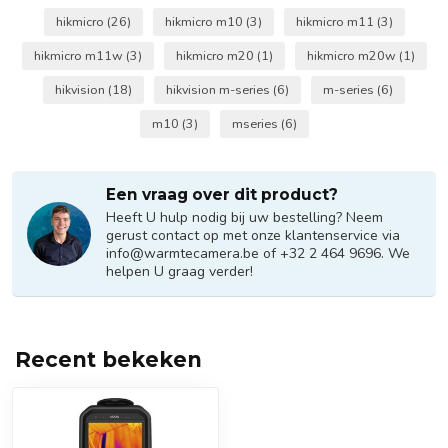
hikmicro
(26)
hikmicro m10
(3)
hikmicro m11
(3)
hikmicro m11w
(3)
hikmicro m20
(1)
hikmicro m20w
(1)
hikvision
(18)
hikvision m-series
(6)
m-series
(6)
m10
(3)
mseries
(6)
Een vraag over dit product?
Heeft U hulp nodig bij uw bestelling? Neem
gerust contact op met onze klantenservice via
info@warmtecamera.be
of +32 2 464 9696. We
helpen U graag verder!
Recent bekeken