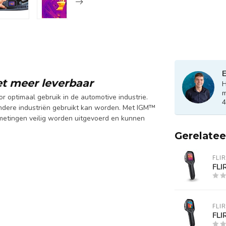
E
et meer leverbaar
H
m
 optimaal gebruik in de automotive industrie.
4
andere industriën gebruikt kan worden. Met IGM™
etingen veilig worden uitgevoerd en kunnen
Gerelate
FLIR
FLI
FLIR
FLI