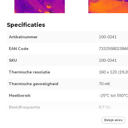
Specificaties
Artikelnummer
100-0241
EAN Code
733255802384
SKU
100-0241
Thermische resolutie
160 x 120 (19,2
Thermische gevoeligheid
70 mK
Meetbereik
-25°C tot 550°C
Beeldfrequentie
8.7 Hz
Focus
Vast
Bekijk alles