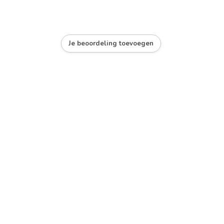
Je beoordeling toevoegen
hitehot, Blackhot, Atctic, Lava
mm