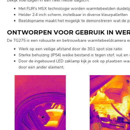
Bekijk voertuigen in een heel nieuw daglicht
Met FLIR's MSX technologie worden warmtebeelden duideli
Helder 2.4 inch scherm, instelbaar in diverse kleurpalletten
Beeldopname maakt het mogelijk te demonstreren wat de pr
ONTWORPEN VOOR GEBRUIK IN WE
De TG275 is een robuuste en betrouwbare warmtebeeldcamera en i
Werk op een veilige afstand door de 30:1 spot size ratio
Sterke behuizing (IP54) welke bestand is tegen stof, vuil en o
Door de ingebouwd LED zaklamp kijk je ook op plaatsen waar 
door een ander element.