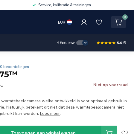
Service, kalibratie & trainingen
0
EUR
5.0
/5
€
Excl. btw
0 beoordelingen
275™
Niet op voorraad
btw
 warmtebeeldcamera welke ontwikkeld is voor optimaal gebruik in
rie. Natuurlijk betekent dit niet dat deze warmtebeeldcamera niet
 gebruikt kan worden.
Lees meer
.
Toevoegen aan winkelwagen