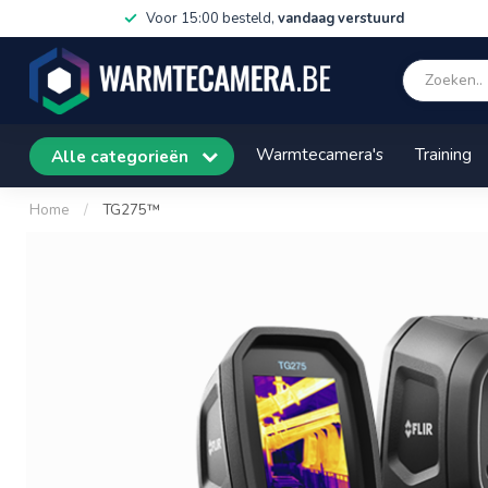
Voor 15:00 besteld,
vandaag verstuurd
Warmtecamera's
Training
Alle categorieën
Home
/
TG275™