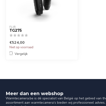
FLIR
TG275
€524,00
Niet op voorraad
Vergelijk
Meer dan een webshop
Warmtecamera.be is dé specialist van België op het gebied van th
assortiment aan warmtecamera’s bieden wij professioneel advies, 