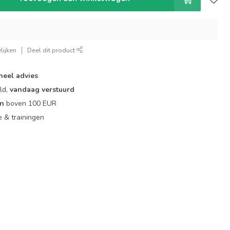
lijken
Deel dit product
neel advies
ld,
vandaag verstuurd
en
boven 100 EUR
ie & trainingen