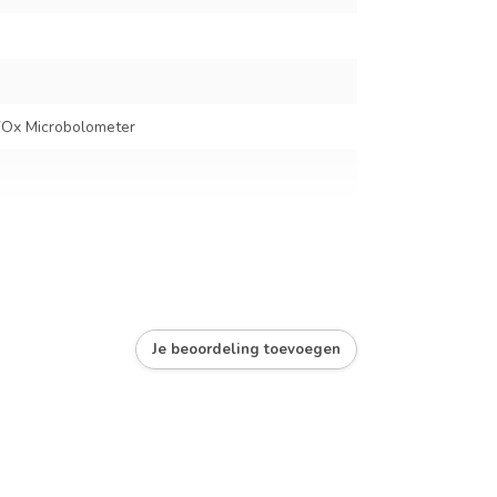
x Microbolometer
Je beoordeling toevoegen
, 4 ×, 8 ×
e Hot | Black Hot | Iron Bow | Rainbow | Graded