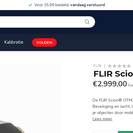
15:00 besteld,
vandaag verstuurd
Grati
Kalibratie
SOLDEN
FLIR
FLIR Sci
€2.999,00
Exc
De FLIR Scion® OTM26
Beveiliging en Jacht
je objecten door mid
Lees meer
.