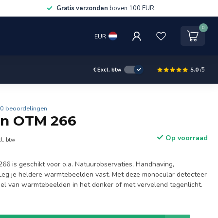
s verzonden
boven 100 EUR
Service
0
EUR
5.0
/5
€
Excl. btw
0 beoordelingen
on OTM 266
Op voorraad
l. btw
6 is geschikt voor o.a. Natuurobservaties, Handhaving,
. Leg je heldere warmtebeelden vast. Met deze monocular detecteer
del van warmtebeelden in het donker of met vervelend tegenlicht.