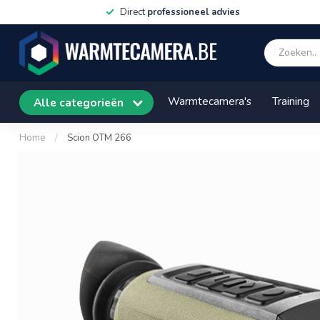
Direct
professioneel advies
Voor 
Warmtecamera's
Training
Alle categorieën
Home
/
Scion OTM 266