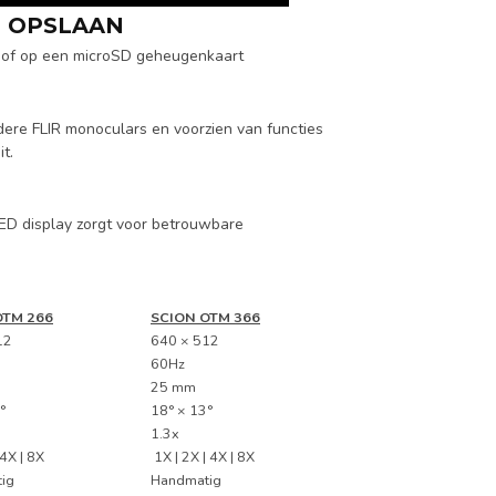
 OPSLAAN
 of op een microSD geheugenkaart
dere FLIR monoculars en voorzien van functies
t.
ED display zorgt voor betrouwbare
OTM 266
SCION OTM 366
12
640 × 512
60Hz
25 mm
°
18° × 13°
1.3x
 4X | 8X
1X | 2X | 4X | 8X
ig
Handmatig