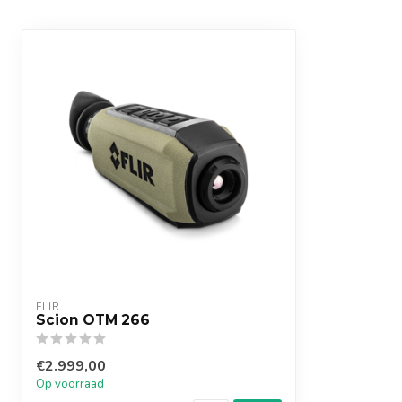
Opslag
2 GB Intern geh
tot 128GB
Waterproof
Ja, IP67
GPS
Gewicht
452 gram (excl. 
Afmetingen (B x H x L)
227 mm x 76,8 
FLIR
Scion OTM 266
€2.999,00
Op voorraad