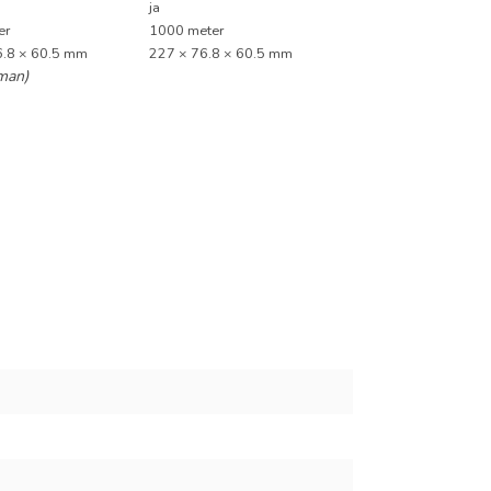
ja
er
1000 meter
6.8 × 60.5 mm
227 × 76.8 × 60.5 mm
 man)