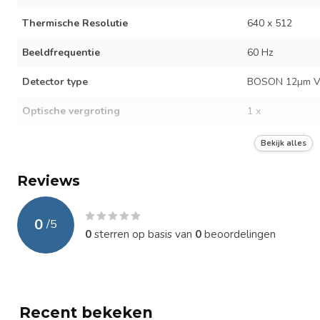
Thermische Resolutie
640 x 512
Beeldfrequentie
60 Hz
Detector type
BOSON 12µm VO
Optische vergroting
1 x
Field of View
24° × 18°
Bekijk alles
Detectiebereik
710 m
Reviews
Lens
18 mm
0
/
5
Zoom
Digitaal 1 ×, 2 ×
0
sterren op basis van
0
beoordelingen
Kleur pallettes
InstAlert | Whit
Fire | Lava
Batterij duur
+- 4,5 uur
Recent bekeken