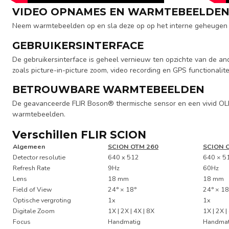
VIDEO OPNAMES EN WARMTEBEELDEN
Neem warmtebeelden op en sla deze op op het interne geheugen
GEBRUIKERSINTERFACE
De gebruikersinterface is geheel vernieuw ten opzichte van de an
zoals picture-in-picture zoom, video recording en GPS functionalitei
BETROUWBARE WARMTEBEELDEN
De geavanceerde FLIR Boson® thermische sensor en een vivid OL
warmtebeelden.
Verschillen FLIR SCION
Algemeen
SCION OTM 260
SCION 
Detector resolutie
640 x 512
640 × 5
Refresh Rate
9Hz
60Hz
Lens
18 mm
18 mm
Field of View
24° × 18°
24° × 18
Optische vergroting
1x
1x
Digitale Zoom
1X | 2X | 4X | 8X
1X | 2X |
Focus
Handmatig
Handmat