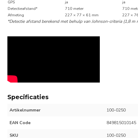
GPS
ja
ja
Detectieafstand*
710 meter
710 met
Afmeting
227 × 77 × 61 mm
227 × 7
*Detectie afstand berekend met behulp van Johnson-criteria (1,8 m
Specificaties
Artikelnummer
100-0250
EAN Code
849815010145
SKU
100-0250