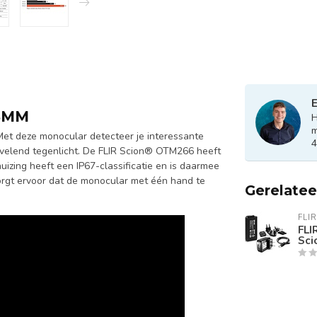
E
18MM
H
m
et deze monocular detecteer je interessante
4
rvelend tegenlicht. De FLIR Scion® OTM266 heeft
izing heeft een IP67-classificatie en is daarmee
zorgt ervoor dat de monocular met één hand te
Gerelate
FLIR
FLI
Sci