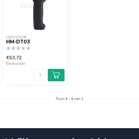
HIKVISION
HM-DT03
€53,72
Backorder
Toon
1
-
1
van 1