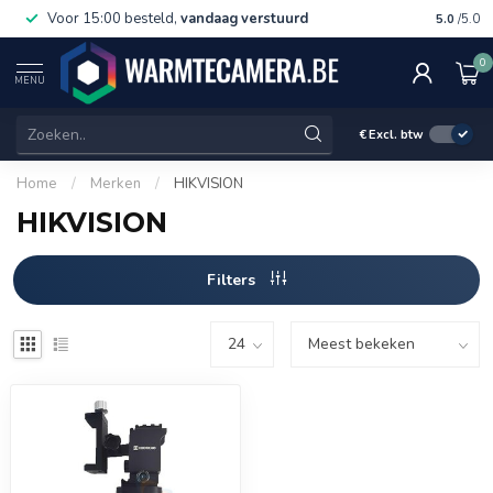
Voor 15:00 besteld,
vandaag verstuurd
Gratis 
5.0
/5.0
0
MENU
€
Excl. btw
Home
/
Merken
/
HIKVISION
HIKVISION
Filters