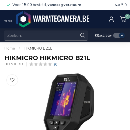
Voor 15:00 besteld,
vandaag verstuurd
Gratis 
5.0
/5.0
0
MENU
€
Excl. btw
Home
/
HIKMICRO B21L
HIKMICRO HIKMICRO B21L
(0)
HIKMICRO