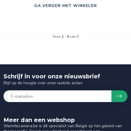
GA VERDER MET WINKELEN
Toon
1
-
0
van 0
Schrijf in voor onze nieuwsbrief
Blijf op de hoogte over onze laatste acties
Meer dan een webshop
Warmtecamera.be is dé specialist van België op het gebied van