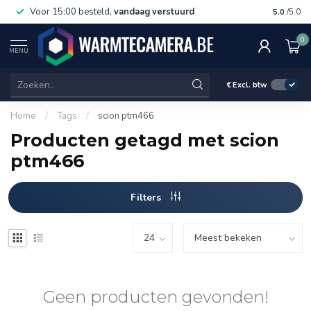
Voor 15:00 besteld,
vandaag verstuurd
Gratis 
5.0
/5.0
0
MENU
€
Excl. btw
Home
/
Tags
/
scion ptm466
Producten getagd met scion
ptm466
Filters
Geen producten gevonden!