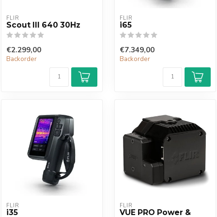
FLIR
FLIR
Scout III 640 30Hz
i65
€2.299,00
€7.349,00
Backorder
Backorder
FLIR
FLIR
i35
VUE PRO Power &