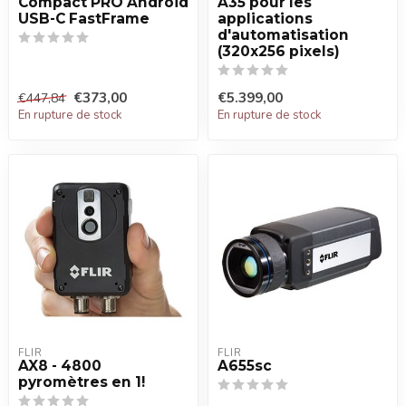
Compact PRO Android
A35 pour les
USB-C FastFrame
applications
d'automatisation
(320x256 pixels)
€373,00
€5.399,00
€447,84
En rupture de stock
En rupture de stock
FLIR
FLIR
AX8 - 4800
A655sc
pyromètres en 1!