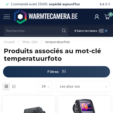
Commandé avant 15h00,
expédié aujourd'hui
Livraiso
5.0
/5.0
0
MENU
€
Sans les taxes
Accueil
/
Mots-clés
/
temperatuurfoto
Produits associés au mot-clé
temperatuurfoto
Filtres