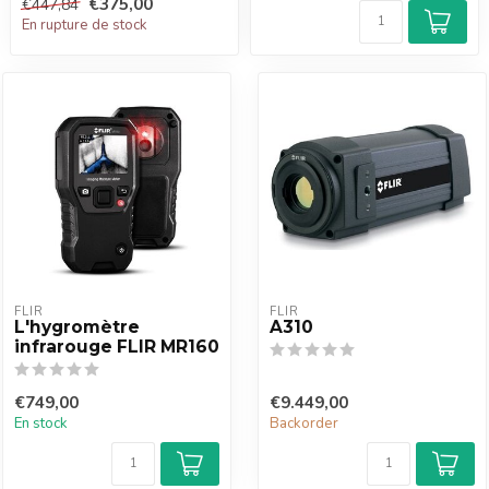
€375,00
€447,84
En rupture de stock
FLIR
FLIR
L'hygromètre
A310
infrarouge FLIR MR160
€749,00
€9.449,00
En stock
Backorder