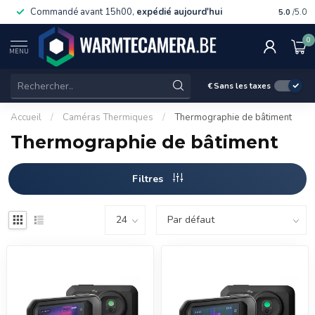
Commandé avant 15h00,
expédié aujourd'hui
Livraiso
5.0
/5.0
0
MENU
€
Sans les taxes
Accueil
/
Caméras Thermiques
/
Thermographie de bâtiment
Thermographie de bâtiment
Filtres