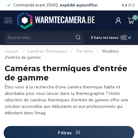
Commandé avant 15h00,
expédié aujourd'hui
Livraiso
5.0
/5.0
0
MENU
€
Sans les taxes
Accueil
/
Caméras Thermiques
/
Par série
/
Modèles
d'entrée de gamme
Caméras thermiques d'entrée
de gamme
Êtes-vous à la recherche d’une caméra thermique fiable et
abordable pour vous lancer dans la thermographie ? Notre
sélection de caméras thermiques d'entrée de gamme offre une
solution accessible aux débutants et aux professionnels qui
débutent dans l'imag
Filtres