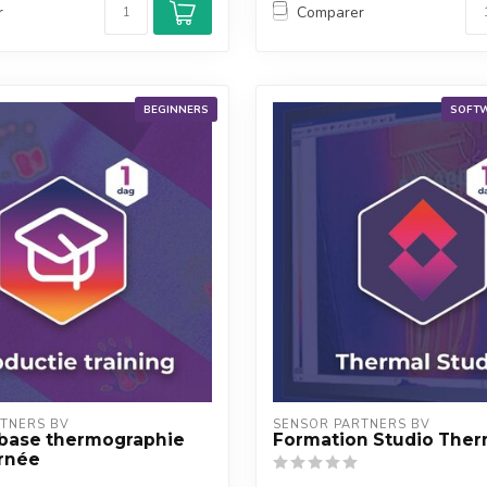
r
Comparer
BEGINNERS
SOFTW
TNERS BV
SENSOR PARTNERS BV
 base thermographie
Formation Studio Ther
urnée