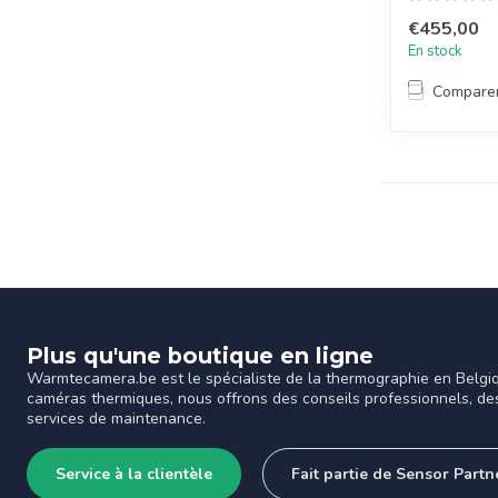
€455,00
En stock
Compare
Plus qu'une boutique en ligne
Warmtecamera.be est le spécialiste de la thermographie en Belgi
caméras thermiques, nous offrons des conseils professionnels, de
services de maintenance.
Service à la clientèle
Fait partie de Sensor Part