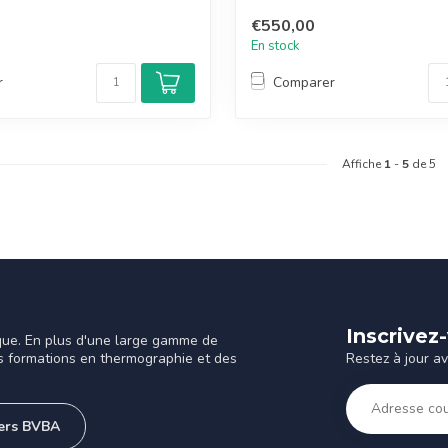
€550,00
En stock
r
Comparer
Affiche
1
-
5
de 5
Inscrivez
que. En plus d'une large gamme de
Restez à jour a
s formations en thermographie et des
ners BVBA