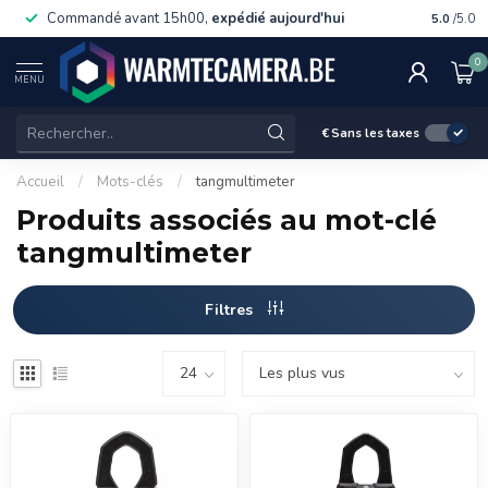
Commandé avant 15h00,
expédié aujourd'hui
Livraiso
5.0
/5.0
0
MENU
€
Sans les taxes
Accueil
/
Mots-clés
/
tangmultimeter
Produits associés au mot-clé
tangmultimeter
Filtres