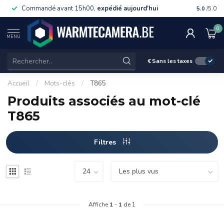
Commandé avant 15h00,
expédié aujourd'hui
Livraiso
5.0
/5.0
0
MENU
€
Sans les taxes
Accueil
/
Mots-clés
/
T865
Produits associés au mot-clé
T865
Filtres
Affiche
1
-
1
de 1