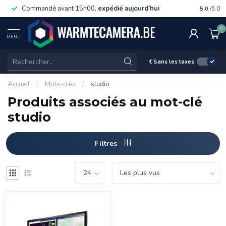
Commandé avant 15h00,
expédié aujourd'hui
Livraiso
5.0
/5.0
0
MENU
€
Sans les taxes
Accueil
/
Mots-clés
/
studio
Produits associés au mot-clé
studio
Filtres