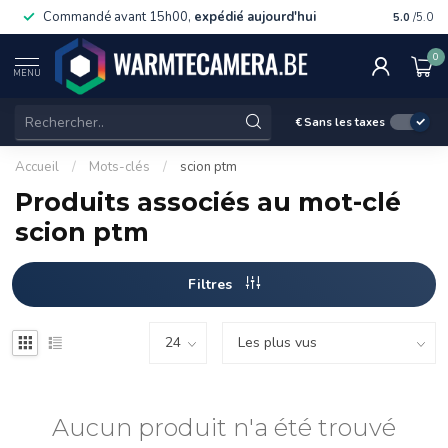
Commandé avant 15h00,
expédié aujourd'hui
Livraiso
5.0
/5.0
0
MENU
€
Sans les taxes
Accueil
/
Mots-clés
/
scion ptm
Produits associés au mot-clé
scion ptm
Filtres
Aucun produit n'a été trouvé