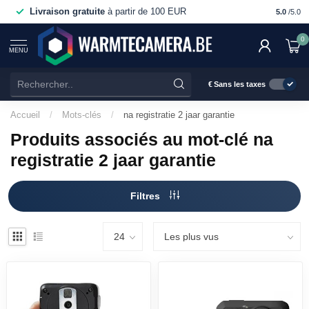
Livraison gratuite
à partir de 100 EUR
Service
5.0
/5.0
0
MENU
€
Sans les taxes
Accueil
/
Mots-clés
/
na registratie 2 jaar garantie
Produits associés au mot-clé na
registratie 2 jaar garantie
Filtres