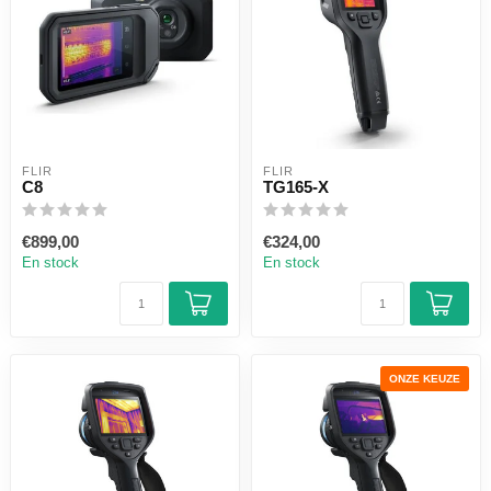
FLIR
FLIR
C8
TG165-X
€899,00
€324,00
En stock
En stock
ONZE KEUZE