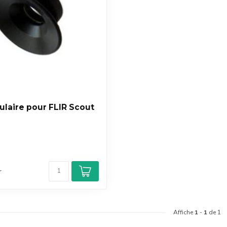
laire pour FLIR Scout
r
Affiche
1
-
1
de 1