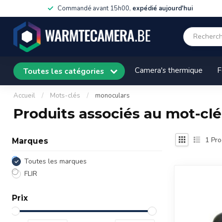
Commandé avant 15h00,
expédié aujourd'hui
Camera's thermique
F
Toutes les catégories
Accueil
/
Mots-clés
/
monoculars
Produits associés au mot-cl
1
Pro
Marques
Toutes les marques
FLIR
Prix