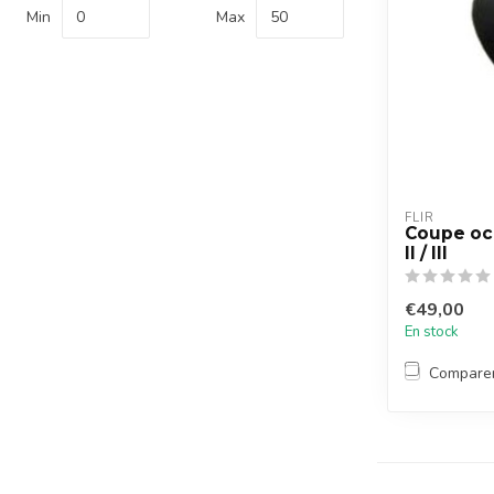
Min
Max
FLIR
Coupe ocu
II / III
€49,00
En stock
Compare