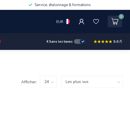
Service, étalonnage & formations
0
EUR
5.0
/5
€
Sans les taxes
Afficher: