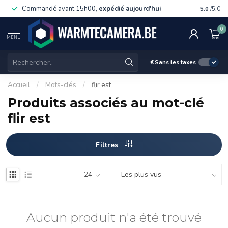
Commandé avant 15h00,
expédié aujourd'hui
Livraiso
5.0
/5.0
0
MENU
€
Sans les taxes
Accueil
/
Mots-clés
/
flir est
Produits associés au mot-clé
flir est
Filtres
Aucun produit n'a été trouvé