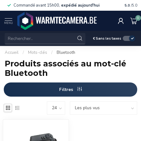
Commandé avant 15h00,
expédié aujourd'hui
Livraiso
5.0
/5.0
0
MENU
€
Sans les taxes
Accueil
/
Mots-clés
/
Bluetooth
Produits associés au mot-clé
Bluetooth
Filtres