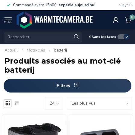
Commandé avant 15h00,
expédié aujourd'hui
Livraiso
5.0
/5.0
0
MENU
€
Sans les taxes
Accueil
/
Mots-clés
/
batterij
Produits associés au mot-clé
batterij
Filtres