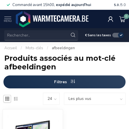
Commandé avant 15h00,
expédié aujourd'hui
Livraiso
5.0
/5.0
0
MENU
€
Sans les taxes
Accueil
/
Mots-clés
/
afbeeldingen
Produits associés au mot-clé
afbeeldingen
Filtres