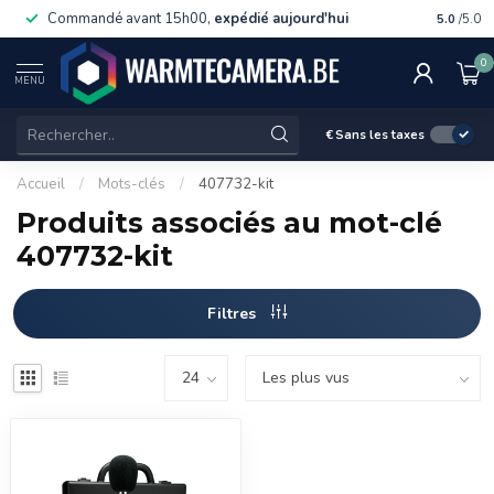
Commandé avant 15h00,
expédié aujourd'hui
Livraiso
5.0
/5.0
0
MENU
€
Sans les taxes
Accueil
/
Mots-clés
/
407732-kit
Produits associés au mot-clé
407732-kit
Filtres