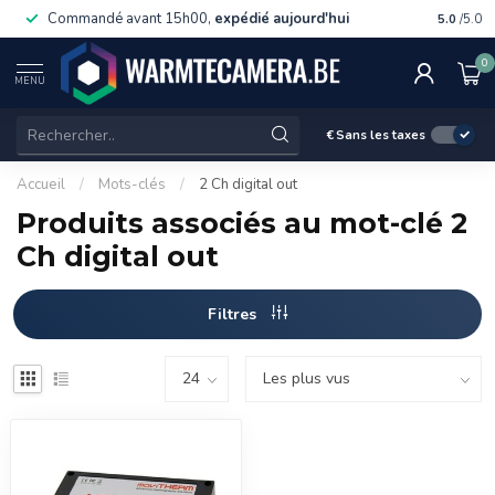
Commandé avant 15h00,
expédié aujourd'hui
Livraiso
5.0
/5.0
0
MENU
€
Sans les taxes
Accueil
/
Mots-clés
/
2 Ch digital out
Produits associés au mot-clé 2
Ch digital out
Filtres